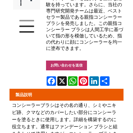
験を持っています。さらに、当社の
専門研究開発チームは最近、ベスト
セラー製品である親指コンシーラー
ブラシを発売しました。この親指コ
ンシーラー ブラシは人間工学に基づ
いて指の形を模倣しているため、指
の代わりに顔にコンシーラーを均一
に塗布できます。
お問い合わせを送信
Facebook
X
WhatsApp
Pinterest
LinkedIn
Share
製品説明
コンシーラーブラシはその名の通り、シミやニキ
ビ跡、クマなどのカバーしたい部分にコンシーラ
ーを塗るときに使用します。詳細を構築するのに
役立ちます。通常はファンデーション ブラシと組