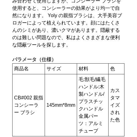
み合わせて使用​​しますが、コンシーラー ブラシを
使用すると、コンシーラーの効果がより均一で自
然になります。 Yoly の親指ブラシは、大手美容ブ
ロガーによって植えられています。顔にはたくさ
んのシミがあり、濃いクマがあります。隠蔽する
のは難しい問題なので、私はよくさまざまな便利
な隠蔽ツールを探します。
パラメータ（仕様）
商品名
サイズ
材料
色
毛:獣毛/繊毛
ハンドル:木
カス
製ハンドル/
CB#002 親指
タマ
プラスチッ
コンシーラ
145mm*8mm
イズ
クハンドル
ー ブラシ
され
金属パー
た色
ツ：アルミ
チューブ