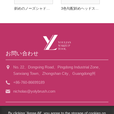
斜めのノーズシャドウブラシ
3色勾配斜めヘッドスカラップハイライターブラシ
お問い合わせ
No. 22、Dongxing Road、Pingdong Industrial Zone、
Sanxiang Town、Zhongshan City、Guangdong州
+86-760-86699189
nicholas@yolybrush.com
Copyright©2023 Guangdong Youlian Brush Co.、Ltd。 -China
By clicking 'Agree All', you agree to the storage of cookies on