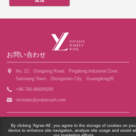
お問い合わせ
No. 22、Dongxing Road、Pingdong Industrial Zone、
Sanxiang Town、Zhongshan City、Guangdong州
+86-760-86699189
nicholas@yolybrush.com
Copyright©2023 Guangdong Youlian Brush Co.、Ltd。 -China
By clicking 'Agree All', you agree to the storage of cookies on you
Face Brush、Eye Brush、Powder Puff Factory -All Rights
device to enhance site navigation, analyze site usage and assist w
our marketing efforts.
Reserved。