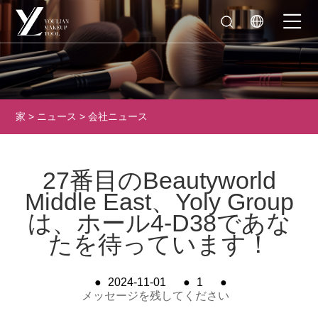
家
>
ニュース
>
会社ニュース
27番目のBeautyworld
Middle East、Yoly Group
は、ホール4-D38であな
たを待っています！
●
2024-11-01
●
1
●
メッセージを残してください