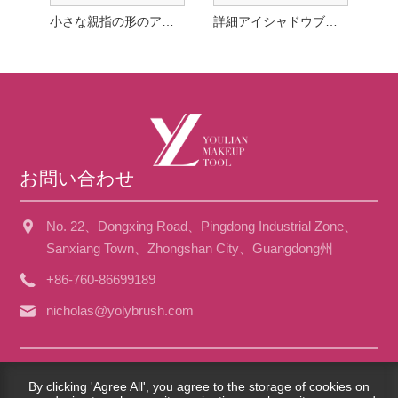
小さな親指の形のアイシャドウブラシ
詳細アイシャドウブラシ
お問い合わせ
No. 22、Dongxing Road、Pingdong Industrial Zone、
Sanxiang Town、Zhongshan City、Guangdong州
+86-760-86699189
nicholas@yolybrush.com
Copyright©2023 Guangdong Youlian Brush Co.、Ltd。 -China
By clicking 'Agree All', you agree to the storage of cookies on
Face Brush、Eye Brush、Powder Puff Factory -All Rights